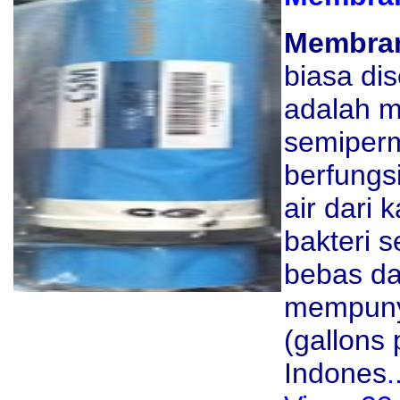
Membran
biasa di
adalah m
semiperm
berfungs
air dari
bakteri 
bebas da
mempunya
(gallons 
Indones
.