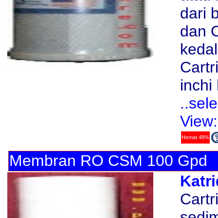
dari 
dan C
kedal
Cartr
inchi
..sel
View:
Hemat 48%
Membran RO CSM 100 Gpd
Katri
Cartr
sedim