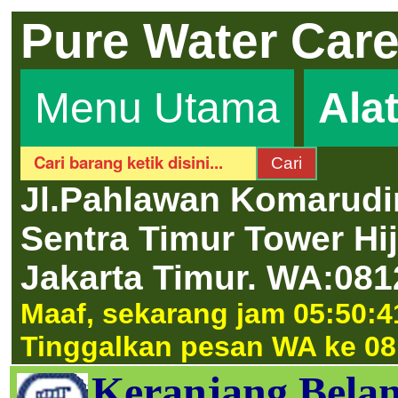
Pure Water Car
Menu Utama
Ala
Jl.Pahlawan Komarudi
Sentra Timur Tower H
Jakarta Timur.
WA:081
Maaf, sekarang jam 05:50:41
Tinggalkan pesan WA ke 08
Keranjang Belan