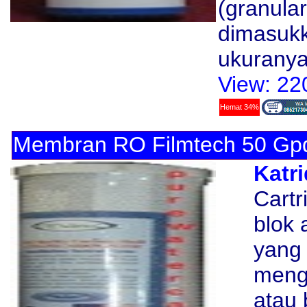
(granular
dimasukk
ukurany
View: 22
Hemat 34%
Membran RO Filmtech 50 Gp
Katr
Cartr
blok 
yang 
mengh
atau 