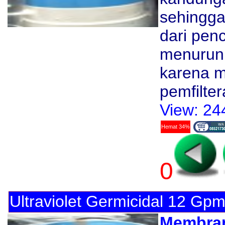
sehingga
dari pen
menurunka
karena 
pemfilte
View: 24
Hemat 34%
0
Ultraviolet Germicidal 12 Gp
Membran