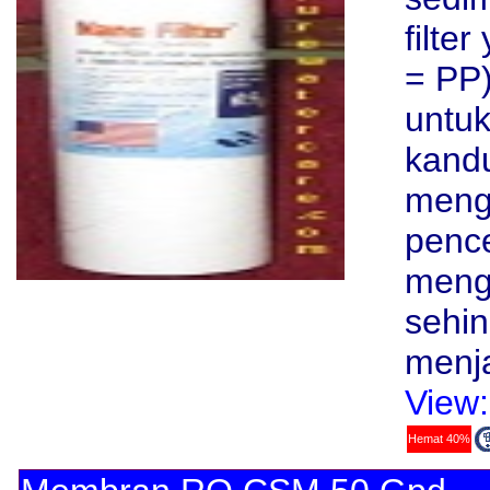
filte
= PP)
untuk
kandu
mengh
pence
meng
sehin
menj
View:
Hemat 40%