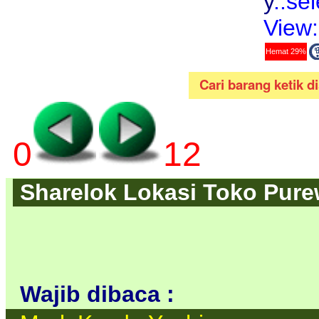
y
..se
View:
Hemat 29%
0
12
Sharelok Lokasi Toko Purew
Wajib dibaca :