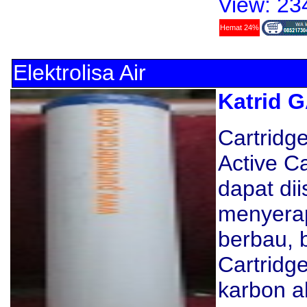
View: 23
Hemat 24%
Elektrolisa Air
Katrid G
Cartridg
Active C
dapat dii
menyerap
berbau, b
Cartridg
karbon ak