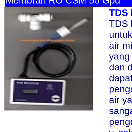
Membran RO CSM 50 Gpd
TDS 
TDS M
untuk
air m
yang 
dan d
dapat
peng
air y
sanga
pengo