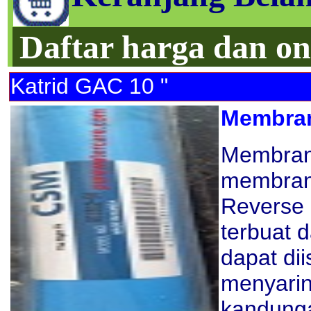
Daftar harga dan on
Katrid GAC 10 "
Membra
Membran
membran
Reverse
terbuat 
dapat dii
menyaring
kandunga