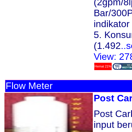
(2gpm/8l
Bar/300P
indikator
5. Konsu
(1.492
..
View: 27
Hemat 21%
Flow Meter
Post Ca
Post Car
input be