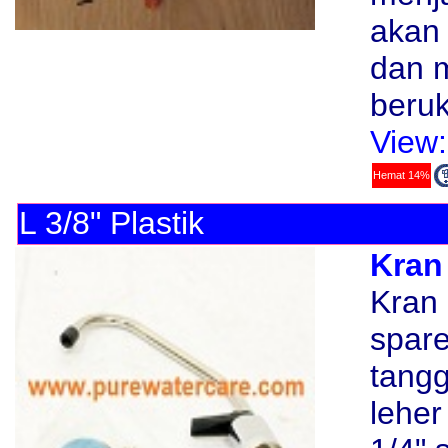
akan
dan 
beruk
View:
Hemat 14%
L 3/8" Plastik
Kran
Kran 
spare
tangg
lehe