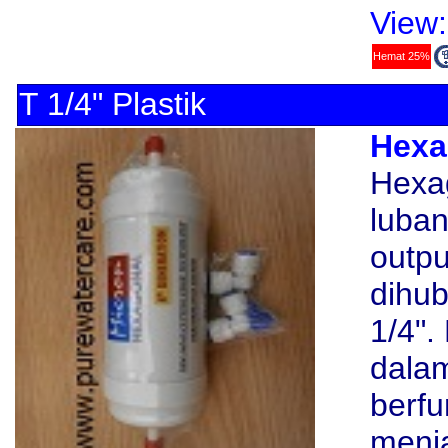
View:
Hemat 25%
T 1/4" Plastik
Hexa
Hexag
luban
outpu
dihu
1/4".
dala
berfu
menj