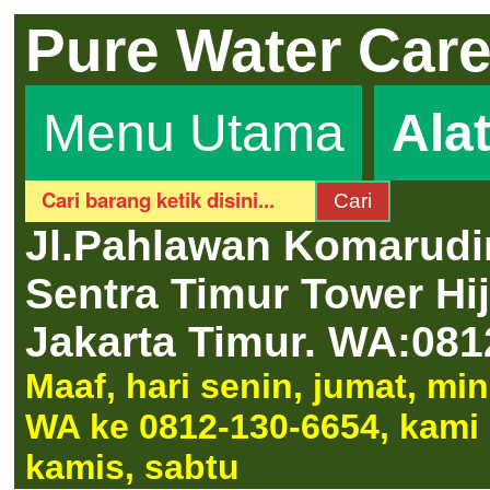
Pure Water Car
Menu Utama
Ala
Jl.Pahlawan Komarudi
Sentra Timur Tower H
Jakarta Timur.
WA:081
Maaf, hari senin, jumat, m
WA ke 0812-130-6654, kami a
kamis, sabtu