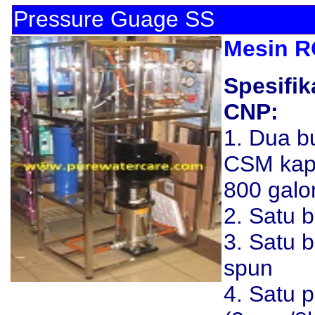
Pressure Guage SS
Mesin R
Spesifi
CNP:
1. Dua 
CSM kapa
800 galon
2. Satu 
3. Satu b
spun
4. Satu p