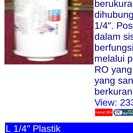
berukura
dihubun
1/4". Po
dalam si
berfungs
melalui 
RO yang 
yang sang
berkuran
View: 23
Hemat 38%
L 1/4" Plastik