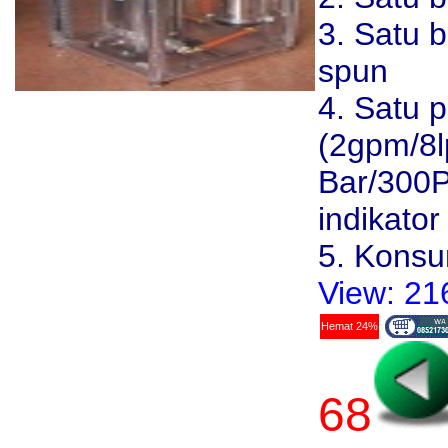
3. Satu b
spun
4. Satu p
(2gpm/8l
Bar/300P
indikator
5. Kons
View: 21
Hemat 24%
68