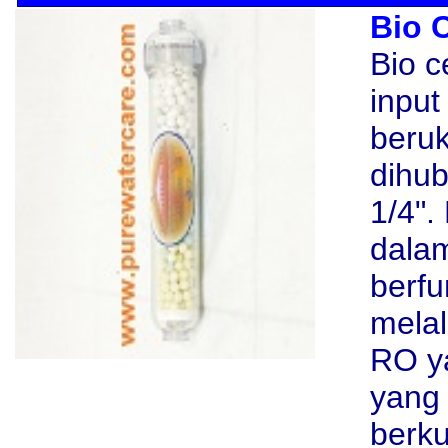
Bio 
Bio c
input
beruk
dihu
1/4".
dala
berfu
melal
RO ya
yang 
berku