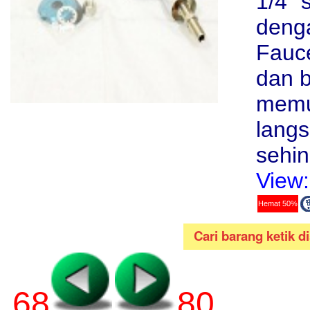
1/4" 
deng
Fauce
dan b
memu
langs
sehi
View:
Hemat 50%
68
80