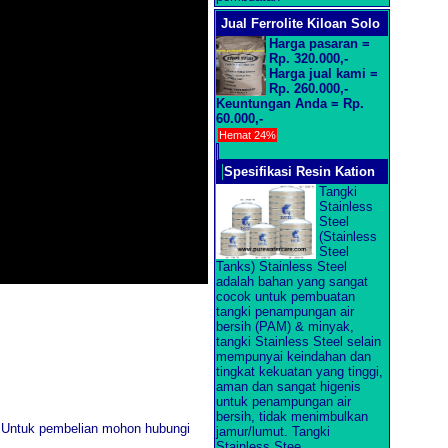
Jual Ferrolite Kiloan Solo
Harga pasaran =
Rp. 320.000,-
Harga jual kami =
Rp. 260.000,-
Keuntungan Anda = Rp.
60.000,-
Hemat 24%
Spesifikasi Resin Kation
Tangki
Stainless
Steel
(Stainless
Steel
Tanks) Stainless Steel
adalah bahan yang sangat
cocok untuk pembuatan
tangki penampungan air
bersih (PAM) & minyak,
tangki Stainless Steel selain
mempunyai keindahan dan
tingkat kekuatan yang tinggi,
aman dan sangat higenis
untuk penampungan air
bersih, tidak menimbulkan
 Untuk pembelian mohon hubungi
jamur/lumut. Tangki
Stainless Stee