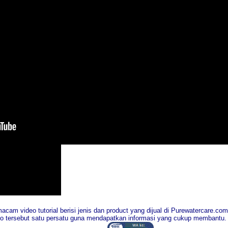
cam video tutorial berisi jenis dan product yang dijual di Purewatercare.com
 tersebut satu persatu guna mendapatkan informasi yang cukup membantu.