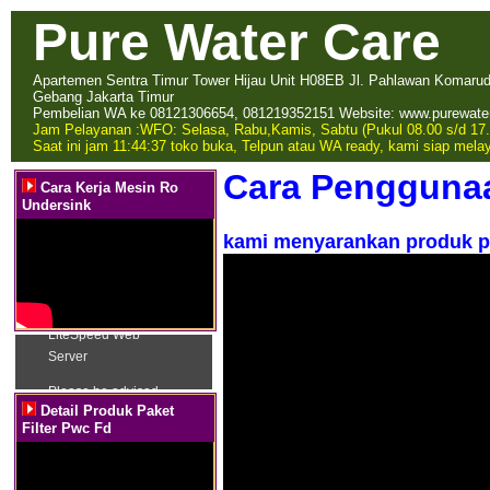
Pure Water Care
Apartemen Sentra Timur Tower Hijau Unit H08EB Jl. Pahlawan Komarudin
Gebang Jakarta Timur
Pembelian WA ke 08121306654, 081219352151 Website: www.purewate
Jam Pelayanan :
WFO: Selasa, Rabu,Kamis, Sabtu (Pukul 08.00 s/d 17.
Saat ini jam 11:44:37 toko buka, Telpun atau WA ready, kami siap mela
Cara Penggunaa
Cara Kerja Mesin Ro
Undersink
kami menyarankan produk pu
Detail Produk Paket
Filter Pwc Fd