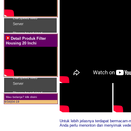
Detail Produk Filter
Housing 20 Inchi
Mau belanja? klik disini
9/34|04-19
Untuk lebih jelasnya terdapat bermacam-ma
Anda perlu menonton dan menyimak vedeo