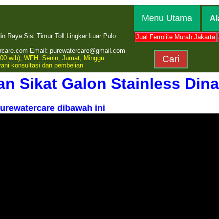
Menu Utama
Al
 Raya Sisi Timur Toll Lingkar Luar Pulo
Jual Ferrolite Murah Jakarta
rcare.com Email: purewatercare@gmail.com
00 wib), WFH: Senin, Jumat, Minggu
yani konsultasi dan pembelian
n Sikat Galon Stainless Din
rewatercare dibawah ini