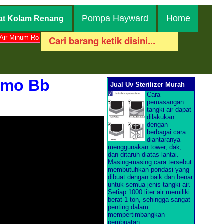
Pompa Hayward
Home
at Kolam Renang
Air Minum Ro
amo Bb
Jual Uv Sterilizer Murah
Cara
pemasangan
tangki air dapat
dilakukan
dengan
berbagai cara
diantaranya
menggunakan tower, dak,
dan ditaruh diatas lantai.
Masing-masing cara tersebut
membutuhkan pondasi yang
dibuat dengan baik dan benar
untuk semua jenis tangki air.
Setiap 1000 liter air memiliki
berat 1 ton, sehingga sangat
penting dalam
mempertimbangkan
pembuatan